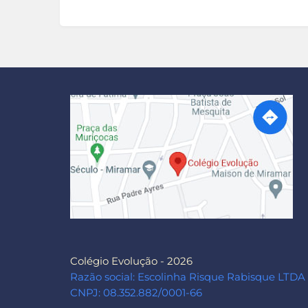
Colégio Evolução - 2026
Razão social: Escolinha Risque Rabisque LTDA
CNPJ: 08.352.882/0001-66