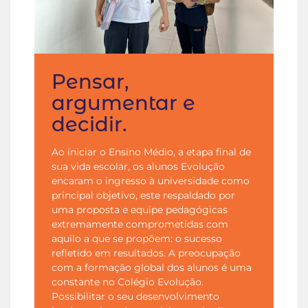
Pensar,
argumentar e
decidir.
Ao iniciar o Ensino Médio, a etapa final de
sua vida escolar, os alunos Evolução
encaram o ingresso à universidade como
principal objetivo, este respaldado por
uma proposta e equipe pedagógicas
extremamente comprometidas com
aquilo a que se propõem: o sucesso
refletido em resultados. A preocupação
com a formação global dos alunos é uma
constante no Colégio Evolução.
Possibilitar o seu desenvolvimento