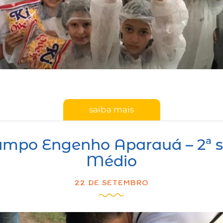
saiba mais
ampo Engenho Aparauá – 2ª sé
Médio
22 DE SETEMBRO