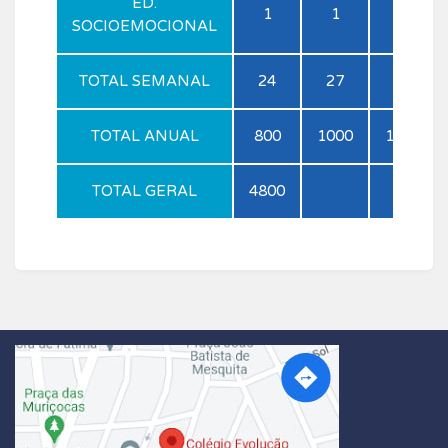
ED.
1
1
1
SOCIOEMOCIONAL
TOTAL SEMANAL
24
27
27
TOTAL ANUAL
800
1000
1000
TOTAL GERAL
4800