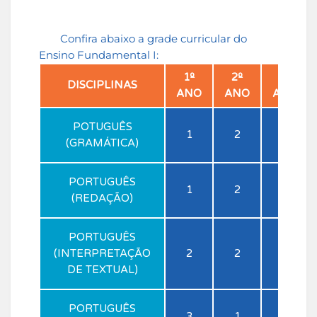
Confira abaixo a grade curricular do
Ensino Fundamental I:
1º
2º
3º
DISCIPLINAS
ANO
ANO
ANO
POTUGUÊS
1
2
2
(GRAMÁTICA)
PORTUGUÊS
1
2
2
(REDAÇÃO)
PORTUGUÊS
(INTERPRETAÇÃO
2
2
2
DE TEXTUAL)
PORTUGUÊS
3
1
1