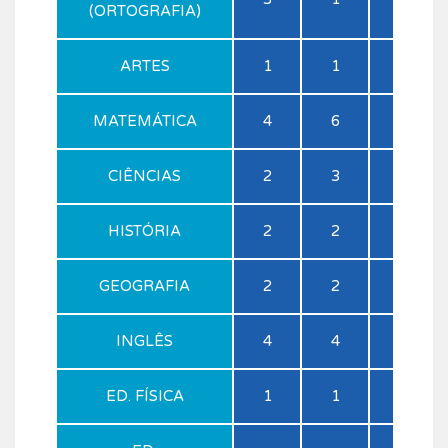
(ORTOGRAFIA)
ARTES
1
1
1
MATEMÁTICA
4
6
6
CIÊNCIAS
2
3
3
HISTÓRIA
2
2
2
GEOGRAFIA
2
2
2
INGLÊS
4
4
4
ED. FÍSICA
1
1
1