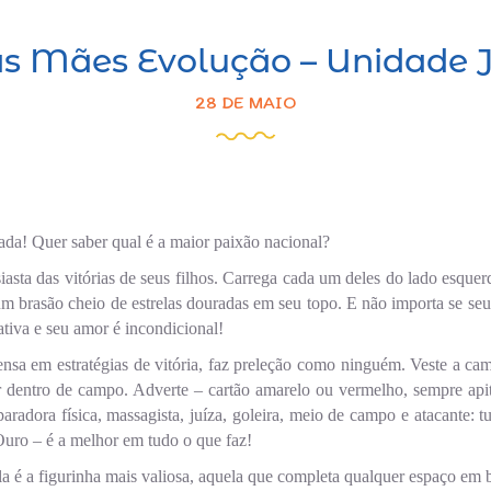
as Mães Evolução – Unidade J
28 DE MAIO
ada! Quer saber qual é a maior paixão nacional?
iasta das vitórias de seus filhos. Carrega cada um deles do lado esquer
 brasão cheio de estrelas douradas em seu topo. E não importa se seu
ativa e seu amor é incondicional!
ensa em estratégias de vitória, faz preleção como ninguém. Veste a cam
r dentro de campo. Adverte – cartão amarelo ou vermelho, sempre apita
eparadora física, massagista, juíza, goleira, meio de campo e atacante
Ouro – é a melhor em tudo o que faz!
a é a figurinha mais valiosa, aquela que completa qualquer espaço em 